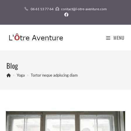
Skip
06 61 13 77 64‬
contact@l-otre-aventure.com
to
content
MENU
Blog
>
Yoga
>
Tortor neque adpiscing diam