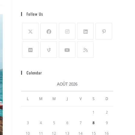
Follow Us
Calendar
AOÛT 2026
L
M
M
J
V
S
D
1
2
3
4
5
6
7
8
9
10
11
12
13
14
15
16