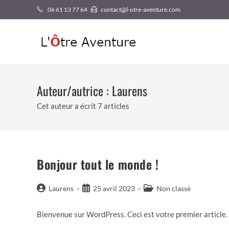
Skip
06 61 13 77 64‬
contact@l-otre-aventure.com
to
content
Auteur/autrice :
Laurens
Cet auteur a écrit 7 articles
Bonjour tout le monde !
Auteur/autrice
Publication
Post
Laurens
25 avril 2023
Non classé
de
publiée :
category:
la
Bienvenue sur WordPress. Ceci est votre premier article. 
publication :