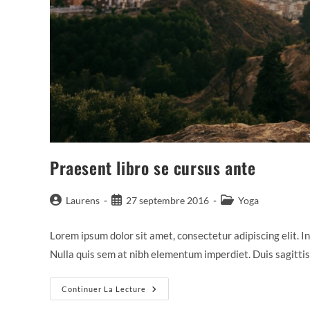
Praesent libro se cursus ante
Auteur/autrice
Publication
Post
Laurens
27 septembre 2016
Yoga
de
publiée :
category:
la
Lorem ipsum dolor sit amet, consectetur adipiscing elit. In
publication :
Nulla quis sem at nibh elementum imperdiet. Duis sagitti
Praesent
Continuer La Lecture
Libro
Se