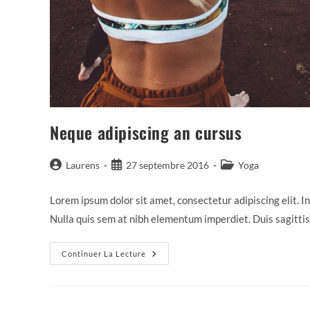
Neque adipiscing an cursus
Auteur/autrice
Publication
Post
Laurens
27 septembre 2016
Yoga
de
publiée :
category:
la
Lorem ipsum dolor sit amet, consectetur adipiscing elit. In
publication :
Nulla quis sem at nibh elementum imperdiet. Duis sagitti
Neque
Continuer La Lecture
Adipiscing
An
Cursus