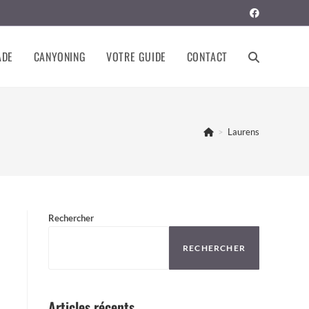
ADE
CANYONING
VOTRE GUIDE
CONTACT
TOGGLE
WEBSITE
>
Laurens
SEARCH
Rechercher
RECHERCHER
Articles récents