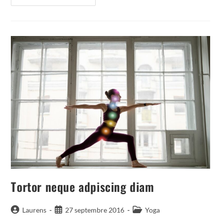
Sagitis
Ipsum
Prasent
Tortor neque adpiscing diam
Auteur/autrice
Publication
Post
Laurens
27 septembre 2016
Yoga
de
publiée :
category: