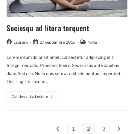
Sociosqu ad litora torquent
Auteur/autrice
Publication
Post
Laurens
27 septembre 2016
Yoga
de
publiée :
category:
la
Lorem ipsum dolor sit amet, consectetur adipiscing elit.
publication :
Integer nec odio. Praesent libero. Sed cursus ante dapibus
diam. Sed nisi. Nulla quis sem at nibh elementum imperdiet.
Duis sagittis ipsum.…
Sociosqu
Continuer La Lecture
Ad
Litora
Torquent
1
2
3
Go to the previous page
Aller à l