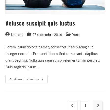
Velusce suscipit quis luctus
Auteur/autrice
Publication
Post
Laurens
27 septembre 2016
Yoga
de
publiée :
category:
la
Lorem ipsum dolor sit amet, consectetur adipiscing elit.
publication :
Integer nec odio. Praesent libero. Sed cursus ante dapibus
diam. Sed nisi. Nulla quis sem at nibh elementum imperdiet.
Duis sagittis ipsum.…
Velusce
Continuer La Lecture
Suscipit
Quis
Luctus
1
2
Go to the previous page