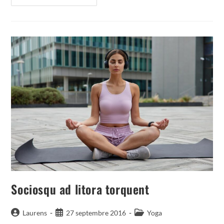
Neque
Adpiscing
Diam
Sociosqu ad litora torquent
Auteur/autrice
Publication
Post
Laurens
27 septembre 2016
Yoga
de
publiée :
category: