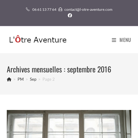
Skip
06 61 13 77 64‬
contact@l-otre-aventure.com
to
content
MENU
Archives mensuelles : septembre 2016
>
PM
>
Sep
>
Page 2